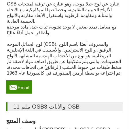
OSB عبارة عن لوح حبلا موجه، وهو عبارة عن ترقية لمنتجات
الألواح الحبيبية التقليدية، وخصائصها الميكانيكية مع الاتجاه
والمتانة ومقاومة الرطوبة واستقرار الأبعاد مقارنة بالألواح
الحبيبية العادية.
مع معامل تمدد صغير، لا يوجد تشويه، ثبات جيد، مادة موحدة
وأظافر تحمل أداءً عاليًا.
لوح الجدائل الموجه (OSB)، والمعروف أيضًا باسم اللوح
الرقيق، واللوح الاسترليني، والأسبنيت في اللغة الإنجليزية
البريطانية، هو نوع من الأخشاب الهندسية المشابهة لألواح
الجسيمات، والتي يتم تشكيلها عن طريق إضافة مواد لاصقة ثم
ضغط طبقات من خيوط الخشب (الرقائق) في اتجاهات محددة.
تم اختراعه بواسطة أرمين إلمندورف في كاليفورنيا عام 1963.

Email
11 ملم OSB3 والأثاث OSB
وصف المنتج