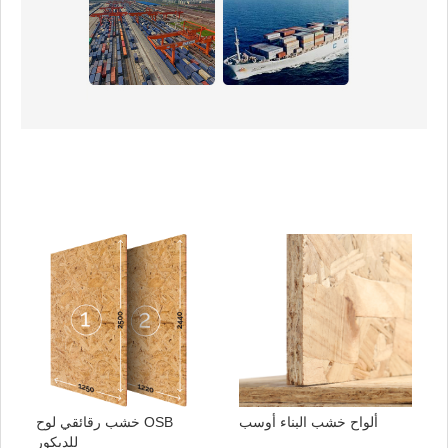
ألواح خشب البناء أوسب
خشب رقائقي لوح OSB
للديكور