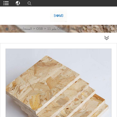

11 ملم OSB3 والأثاث OSB
>
OSB
>
المنتجات
>
منزل
المزيد من المنتجات