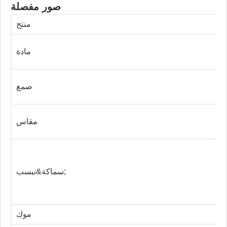
صور مفصلة
منتج
مادة
صمغ
مقاس
سماكة&نبسب;
موك