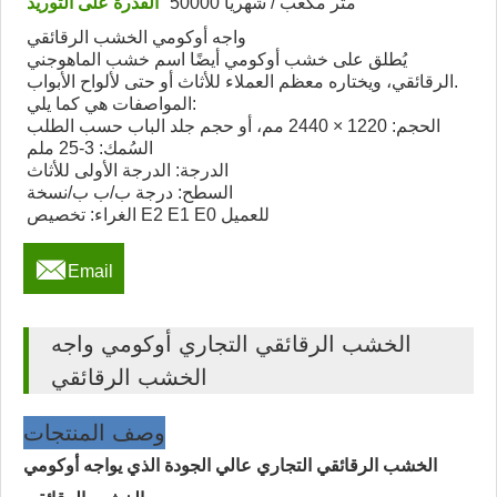
50000 متر مكعب / شهريا
القدرة على التوريد
واجه أوكومي الخشب الرقائقي
يُطلق على خشب أوكومي أيضًا اسم خشب الماهوجني
الرقائقي، ويختاره معظم العملاء للأثاث أو حتى لألواح الأبواب.
المواصفات هي كما يلي:
الحجم: 1220 × 2440 مم، أو حجم جلد الباب حسب الطلب
السُمك: 3-25 ملم
الدرجة: الدرجة الأولى للأثاث
السطح: درجة ب/ب ب/نسخة
الغراء: تخصيص E2 E1 E0 للعميل

Email
الخشب الرقائقي التجاري أوكومي واجه
الخشب الرقائقي
وصف المنتجات
الخشب الرقائقي التجاري عالي الجودة الذي يواجه أوكومي