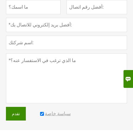

سياسة خاصة
تقدم